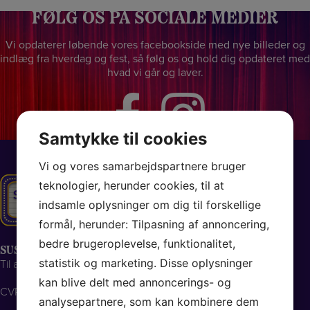
FØLG OS PÅ SOCIALE MEDIER
Vi opdaterer løbende vores facebookside med nye billeder og
indlæg fra hverdag og fest, så følg os og hold dig opdateret med
hvad vi går og laver.
Samtykke til cookies
Vi og vores samarbejdspartnere bruger
teknologier, herunder cookies, til at
indsamle oplysninger om dig til forskellige
formål, herunder: Tilpasning af annoncering,
bedre brugeroplevelse, funktionalitet,
SUSSI & DRENGENE
statistik og marketing. Disse oplysninger
Til alle slags fester... store som små!
kan blive delt med annoncerings- og
CVR: 12946295
analysepartnere, som kan kombinere dem