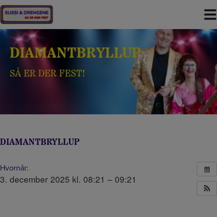
Hop
til
indholdet
DIAMANTBRYLLUP
SÅ ER DER FEST!
DIAMANTBRYLLUP
Hvornår:
3. december 2025 kl. 08:21 – 09:21