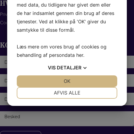
HVORFOR VÆLGE OS
med data, du tidligere har givet dem eller
de har indsamlet gennem din brug af deres
Privatlivspolitik
tjenester. Ved at klikke på 'OK' giver du
Cookie-politik
samtykke til disse formål.
KONTAKT OS
Læs mere om vores brug af cookies og
behandling af persondata
her
.
N
a
VIS
DETALJER
v
n
E
JA
NEJ
OK
JA
NEJ
-
*
m
NØDVENDIGE
PRÆFERENCER
AFVIS ALLE
a
T
i
e
JA
NEJ
JA
NEJ
l
l
MARKETING
STATISTIK
e
*
B
f
e
o
s
n
k