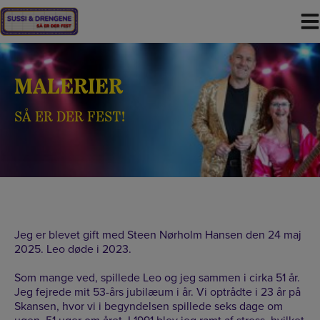
Hop
til
indholdet
MALERIER
SÅ ER DER FEST!
Jeg er blevet gift med Steen Nørholm Hansen den 24 maj
2025. Leo døde i 2023.
Som mange ved, spillede Leo og jeg sammen i cirka 51 år.
Jeg fejrede mit 53-års jubilæum i år. Vi optrådte i 23 år på
Skansen, hvor vi i begyndelsen spillede seks dage om