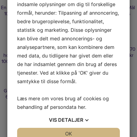
indsamle oplysninger om dig til forskellige
En fremmed – Mål
Blomster marken –
Birthe Kjær – Mål
formål, herunder: Tilpasning af annoncering,
100X200 – Pris
Mål 80X60 – Pris
60X60 – Pris
kr.25.000
kr.7.000
kr.10.000
bedre brugeroplevelse, funktionalitet,
statistik og marketing. Disse oplysninger
kan blive delt med annoncerings- og
analysepartnere, som kan kombinere dem
Mod nye
Sammen
Georginen 80×70
horisonter 100 x
smeltning 100 x
cm Pris 8000 kr
med data, du tidligere har givet dem eller
100 cm pris 11000
100 cm Pris 11000
de har indsamlet gennem din brug af deres
tjenester. Ved at klikke på 'OK' giver du
samtykke til disse formål.
Grøn kærlighed
66×86 cm Pris
Læs mere om vores brug af cookies og
8000 kr
behandling af persondata
her
.
VIS
DETALJER
JA
NEJ
OK
JA
NEJ