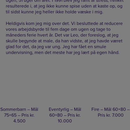
ugen, 51 uger om året. I 1991 blev jeg ramt af stress, hvilket
resulterede i, at jeg ikke kunne spise uden at kaste op, og
til sidst kunne jeg heller ikke holde væske i mig.
Heldigvis kom jeg mig over det. Vi besluttede at reducere
vores arbejdsbyrde til fem dage om ugen og tage to
måneders ferie hvert år. Det var Leo, der foreslog, at jeg
skulle begynde at male, da han vidste, at jeg havde været
glad for det, da jeg var ung. Jeg har fået en smule
undervisning, men det meste har jeg lært på egen hånd.
Sommerbarn – Mål
Eventyrlig – Mål
Fire – Mål 60×80 –
75×65 – Pris kr.
60×80 – Pris kr.
Pris kr. 7.000
4.500
10.000