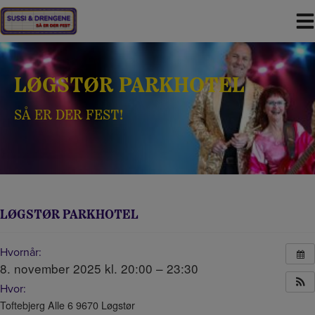
Hop
til
indholdet
LØGSTØR PARKHOTEL
SÅ ER DER FEST!
LØGSTØR PARKHOTEL
Hvornår:
8. november 2025 kl. 20:00 – 23:30
Hvor:
Toftebjerg Alle 6 9670 Løgstør