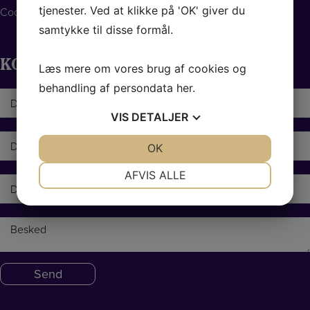
tjenester. Ved at klikke på 'OK' giver du
Cookie-politik
samtykke til disse formål.
KONTAKT OS
Læs mere om vores brug af cookies og
behandling af persondata
her
.
N
a
VIS
DETALJER
v
n
E
JA
NEJ
OK
JA
NEJ
*
-
m
NØDVENDIGE
PRÆFERENCER
AFVIS ALLE
a
T
i
e
JA
NEJ
JA
NEJ
l
l
MARKETING
STATISTIK
*
e
B
f
e
o
s
n
k
*
e
d