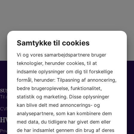
FØLG OS PÅ SOCIALE MEDIER
Vi opdaterer løbende vores facebookside med nye billeder og
indlæg fra hverdag og fest, så følg os og hold dig opdateret med
Samtykke til cookies
hvad vi går og laver.
Vi og vores samarbejdspartnere bruger
teknologier, herunder cookies, til at
indsamle oplysninger om dig til forskellige
formål, herunder: Tilpasning af annoncering,
bedre brugeroplevelse, funktionalitet,
SUSSI & DRENGENE
Til alle slags fester... store som små!
statistik og marketing. Disse oplysninger
kan blive delt med annoncerings- og
CVR: 12946295
analysepartnere, som kan kombinere dem
HVORFOR VÆLGE OS
med data, du tidligere har givet dem eller
de har indsamlet gennem din brug af deres
Privatlivspolitik