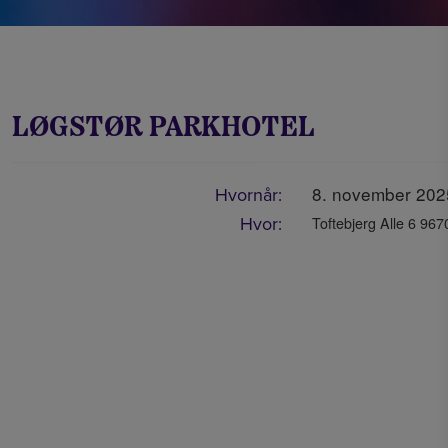
LØGSTØR PARKHOTEL
8. november 2025
Hvornår:
Hvor:
Toftebjerg Alle 6 967
FØLG
Vi opdaterer løbe