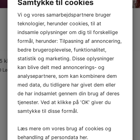
Samtykke til cookies
Vi og vores samarbejdspartnere bruger
teknologier, herunder cookies, til at
indsamle oplysninger om dig til forskellige
formål, herunder: Tilpasning af annoncering,
bedre brugeroplevelse, funktionalitet,
statistik og marketing. Disse oplysninger
 kl. 20:00 – 23:30
kan blive delt med annoncerings- og
0 Løgstør
analysepartnere, som kan kombinere dem
med data, du tidligere har givet dem eller
de har indsamlet gennem din brug af deres
tjenester. Ved at klikke på 'OK' giver du
samtykke til disse formål.
 OS PÅ SOCIALE M
Læs mere om vores brug af cookies og
nde vores facebookside med nye billeder og indlæg fra h
behandling af persondata
her
.
følg os og hold dig opdateret med hvad vi går og laver.