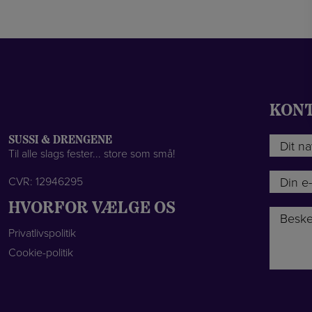
KONT
N
SUSSI & DRENGENE
Til alle slags fester... store som små!
a
v
E
CVR: 12946295
n
-
*
m
HVORFOR VÆLGE OS
B
a
e
i
Privatlivspolitik
s
l
Cookie-politik
k
*
e
d