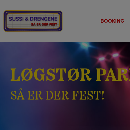
Hop
til
indholdet
BOOKING
LØGSTØR PA
SÅ ER DER FEST!